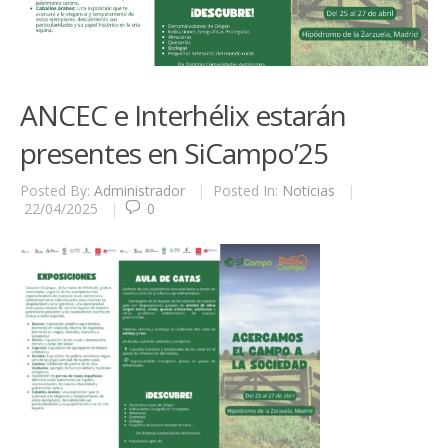
ANCEC e Interhélix estarán
presentes en SiCampo’25
Posted By:
Administrador
|
Posted In:
Noticias
|
22/04/2025
|
0